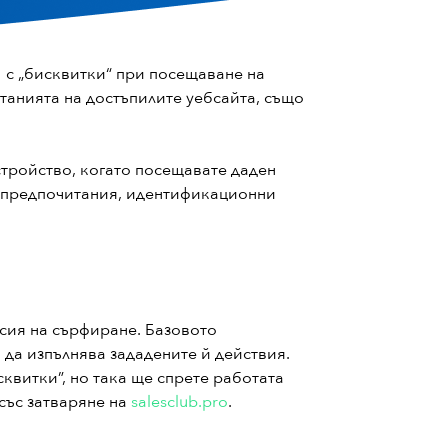
 с „бисквитки“ при посещаване на
танията на достъпилите уебсайта, също
стройство, когато посещавате даден
, предпочитания, идентификационни
есия на сърфиране. Базовото
 да изпълнява зададените й действия.
квитки”, но така ще спрете работата
 със затваряне на
salesclub.pro
.