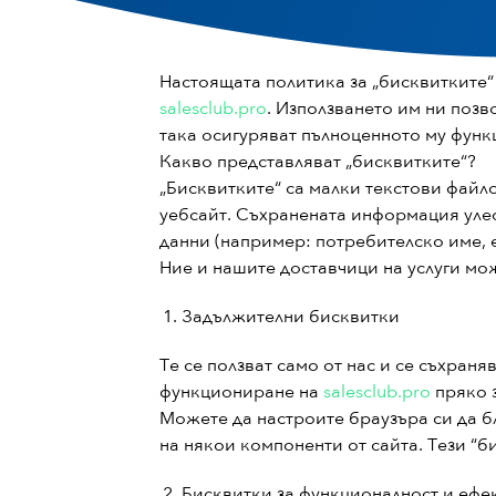
Настоящата политика за „бисквитките“
salesclub.pro
. Използването им ни поз
така осигуряват пълноценното му функ
Какво представляват „бисквитките“?
„Бисквитките“ са малки текстови файл
уебсайт. Съхранената информация улес
данни (например: потребителско име, е
Ние и нашите доставчици на услуги мо
Задължителни бисквитки
Те се ползват само от нас и се съхран
функциониране на
salesclub.pro
пряко з
Можете да настроите браузъра си да б
на някои компоненти от сайта. Тези “б
Бисквитки за функционалност и ефе