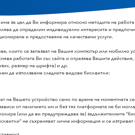
 има за цел да Ви информира относно методите на работа
волява да определим индивидуално интересите и предпочи
циониране и предоставяне на качествени услуги.
ове, които се запазват на Вашия компютър или мобилно у
нява работата Ви със сайта и отразява Вашите действия
зик, размер на шрифта) и др.
жем да използваме следните видове бисквитки:
яват на Вашето устройство само по време на моментната с
ависи от наличието им и без тях платформата не би могла
локира (или да ви предупреждава за) задължителните “бис
исквитки” не съхраняват лична информация и се изтриват
ктивност