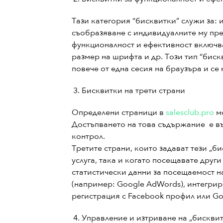
Тази категория “бисквитки” служи за:
съобразяване с индивидуалните му пр
функционалност и ефективност включва
размер на шрифта и др. Този тип “бискв
повече от една сесия на браузъра и с
Бисквитки на трети страни
Определени страници в
salesclub.pro
мо
Достъпването на това съдържание е въ
контрол.
Третите страни, които задават тези „б
услуга, така и когато посещавате друг
статистически данни за посещаемост на
(например: Google AdWords), интегрир
регистрация с Facebook профил или Goo
Управление и изтриване на „бискви