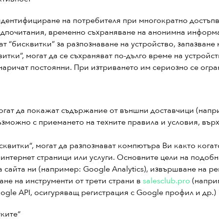
 идентифициране на потребителя при многократно достъпва
едпочитания, временно съхраняване на анонимна информа
т “бисквитки” за разпознаване на устройство, запазване 
итки”, могат да се съхраняват по-дълго време на устройст
е наричат постоянни. При изтриването им сериозно се огр
гат да покажат съдържание от външни доставчици (наприм
зможно с приемането на техните правила и условия, вър
исквитки“, могат да разпознават компютъра Ви както кога
и интернет страници или услуги. Основните цели на подоб
 сайта ни (например: Google Analytics), извършване на 
ане на инструменти от трети страни в
salesclub.pro
(наприм
gle API, осигуряващ регистрация с Google профил и др.)
тките“