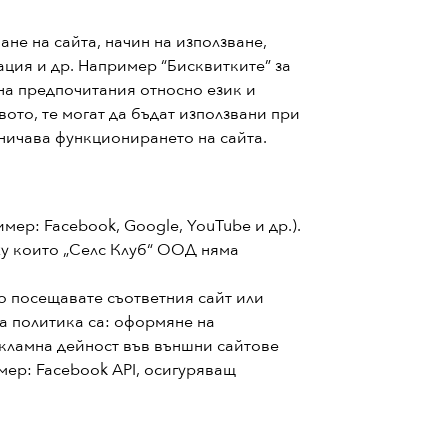
не на сайта, начин на използване,
ция и др. Например “Бисквитките” за
на предпочитания относно език и
вото, те могат да бъдат използвани при
аничава функционирането на сайта.
ер: Facebook, Google, YouTube и др.).
ху които „Селс Клуб“ ООД няма
то посещавате съответния сайт или
на политика са: оформяне на
рекламна дейност във външни сайтове
ер: Facebook API, осигуряващ